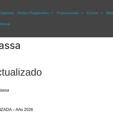
Objetivos
Peritos Registrados
Publicaciones
Cursos
Web
Virtual
Massa
ctualizado
Massa
ZADA – Año 2026