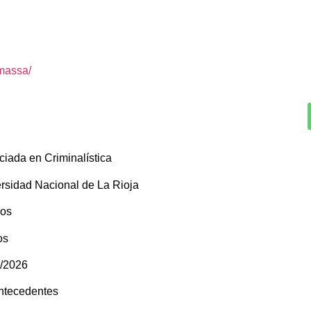
fmassa/
ciada en Criminalística
rsidad Nacional de La Rioja
ños
os
3/2026
antecedentes